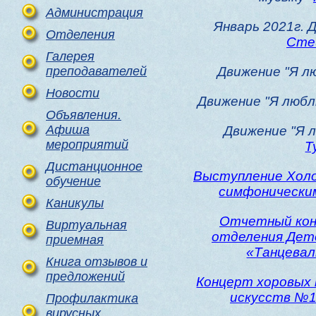
Администрация
Январь 2021г. 
Отделения
Сте
Галерея
преподавателей
Движение "Я л
Новости
Движение "Я люб
Объявления.
Афиша
Движение "Я 
мероприятий
Т
Дистанционное
Выступление Хол
обучение
симфоническим
Каникулы
Отчетный кон
Виртуальная
отделения Дет
приемная
«Танцевал
Книга отзывов и
предложений
Концерт хоровых
искусств №1
Профилактика
вирусных