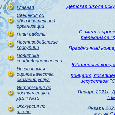
Детская школа иск
Главная
Сведения об
образовательной
организации
Сюжет о проек
План работы
телеканале "К
Противодействие
коррупции
Праздничный конце
Политика
конфидециальности
Юбилейный концер
Независимая
оценка качества
Концерт, посвяще
оказания услуг
искусством
"О
Информация по
Январь 2021г. 
поступлению в
Ти
ДШИ №15
Экскурсия по
Январь 202
школе
музыку"