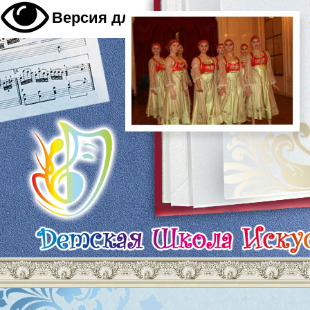
A
Версия для слабовидящих
A
A