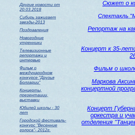
Сюжет о ко
Другие новости от
20.03.2018
Спектакль "М
Сибирь зажигает
звезды-2013
Репортаж на кан
Поздравления
Новогодние
утренники
Концерт к 35-лет
Телевизионные
2
репортажи и
интервью
Фильм о школе
Фильм о
международном
конкурсе "Друзья
Маркова Аксинь
Болгарии"
концертной прогр
Концерты,
презентации,
выставки
Концерт Губерн
Юбилей школы - 30
лет
оркестра и уч
Городской фестиваль-
отделения "Танце
конкурс "Весенние
голоса"- 2012г.