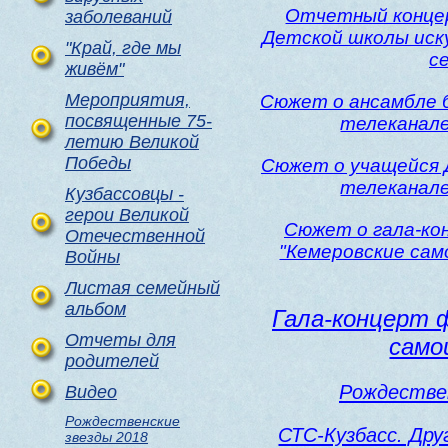
Отчетный конце
заболеваний
Детской школы ис
"Край, где мы
с
живём"
Мероприятия,
Сюжет о ансамбле б
посвященные 75-
телеканале
летию Великой
Победы
Сюжет о учащейся 
телеканале
Кузбассовцы -
герои Великой
Сюжет о гала-ко
Отечественной
"Кемеровские сам
Войны
Листая семейный
альбом
Гала-концерт 
Отчеты для
само
родителей
Рождествен
Видео
Рождественские
СТС-Кузбасс. Дру
звезды 2018