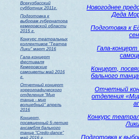
Всекузбасский
Новогоднее пред
субботник 2011г.
Деда Мор
Подготовка к
выборам губернатора
кемеровской области
Подготовка к Е
2015 г.
сен
Конкурс театральных
коллективов "Театра
Гала-концерт
Лики" март 2016
самоц
Гала-концерт
фестиваля
Кемеровские
Концерт, посв
самоцветы май 2016
бального танца 
г.
Отчетный концерт
Отчетный кон
хореографического
отделения "Мир
отделения «Ми
танца - мир
а
волшебный" апрель
2016
Конкурс театра
Концерт,
посвященный 5-летию
Лики
ансамбля бального
танца "Credo-dance"
Подготовка к выбо
май 2016 г.