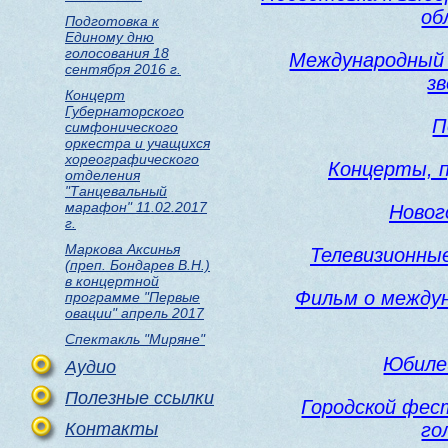
об
Подготовка к
Единому дню
голосования 18
Международный 
сентября 2016 г.
зв
Концерт
Губернаторского
П
симфонического
оркестра и учащихся
хореографического
Концерты, 
отделения
"Танцевальный
марафон" 11.02.2017
Новог
г.
Маркова Аксинья
Телевизионны
(преп. Бондарев В.Н.)
в концертной
Фильм о междун
программе "Первые
овации" апрель 2017
Спектакль "Миряне"
Юбиле
Аудио
Полезные ссылки
Городской фес
Контакты
го