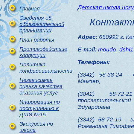
Детская школа иск
Главная
Сведения об
Контакт
образовательной
организации
Адрес:
650992 г. Ке
План работы
Противодействие
E-mail:
moudo_dshi1
коррупции
Телефоны:
Политика
конфидециальности
(3842) 58-38-24 
Независимая
Мамзер,
оценка качества
оказания услуг
(3842) 58-72-
просветительск
Информация по
Эдуардовна,
поступлению в
ДШИ №15
(3842) 58-72-19 -
Экскурсия по
Романовна Тимофее
школе