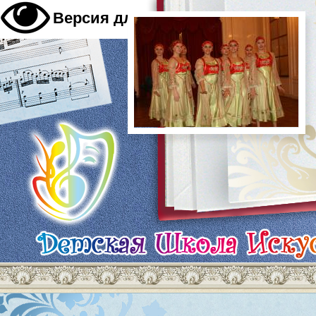
A
Версия для слабовидящих
A
A