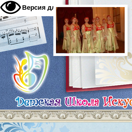
A
Версия для слабовидящих
A
A