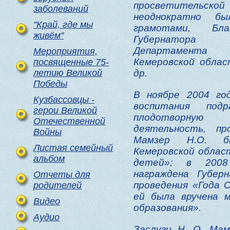
просветительско
заболеваний
неоднократно б
"Край, где мы
грамотами, Бла
живём"
Губернатора 
Департамента 
Мероприятия,
Кемеровской облас
посвященные 75-
летию Великой
др.
Победы
В ноябре 2004 го
Кузбассовцы -
воспитания под
герои Великой
плодотворную ко
Отечественной
деятельность, пр
Войны
Мамзер Н.О. б
Листая семейный
Кемеровской облас
альбом
детей»; в 2008
награждена Губер
Отчеты для
проведения «Года С
родителей
ей была вручена 
Видео
образования».
Аудио
Заслуги Н. О. Ма