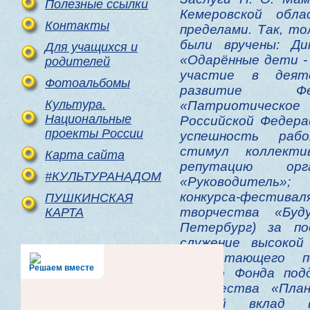
Полезные ссылки
Кемеровской об
Контакты
пределами. Так, то
были вручены: Ди
Для учащихся и
«Одарённые дети -
родителей
участие в деяте
Фотоальбомы
развитие Фе
Культура.
«Патриотическ
Национальные
Российской Федера
проекты России
успешность раб
стимул коллекти
Карта сайта
репутацию орг
#КУЛЬТУРАНАДОМ
«Руководитель»
конкурса-фестив
ПУШКИНСКАЯ
творчества «Буд
КАРТА
Петербург) за по
служение высокой
подрастающего по
Решаем вместе
письмо Фонда под
творчества «Пла
личный вклад в