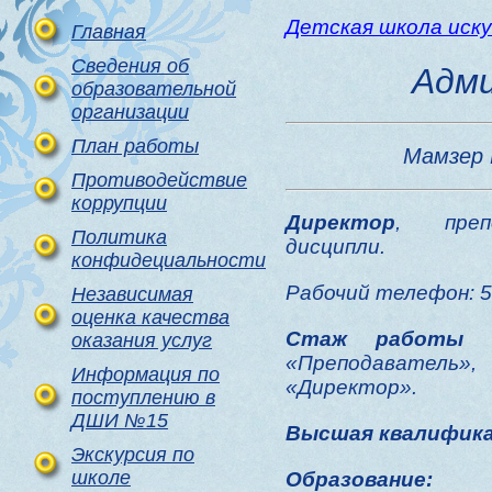
Детская школа иск
Главная
Сведения об
Адм
образовательной
организации
План работы
Мамзер 
Противодействие
коррупции
Директор
, преп
Политика
дисципли.
конфидециальности
Рабочий телефон: 5
Независимая
оценка качества
Стаж работы
-
оказания услуг
«Преподавател
Информация по
«Директор».
поступлению в
ДШИ №15
Высшая квалифика
Экскурсия по
школе
Образование: