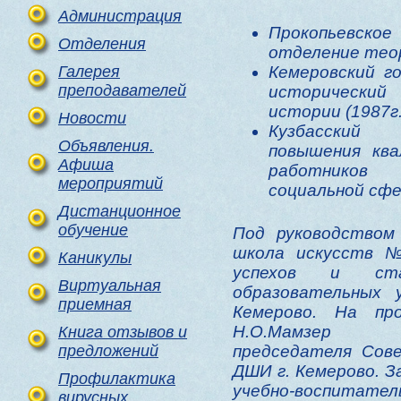
Администрация
Прокопьевск
Отделения
отделение теор
Галерея
Кемеровский г
преподавателей
исторический
истории (1987г.
Новости
Кузбасский
Объявления.
повышения ква
Афиша
работников
мероприятий
социальной сфе
Дистанционное
обучение
Под руководством
школа искусств №
Каникулы
успехов и ст
Виртуальная
образовательных 
приемная
Кемерово. На пр
Н.О.Мамзер и
Книга отзывов и
предложений
председателя Сов
ДШИ г. Кемерово. З
Профилактика
учебно-воспит
вирусных