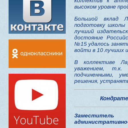
коллектив к атт
высоком уровне пр
Большой вклад Л
подготовку школы 
лучший издательс
достояние Россий
№15 удалось занять
войти в 10 лучших 
В коллективе Ла
уважением, т.к
подчиненными, у
решения, устранят
Кондрате
Заместите
административно