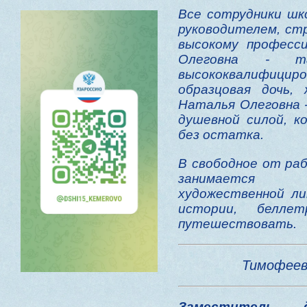
Все сотрудники шк
руководителем, с
высокому професс
Олеговна - тал
высококвалифиц
образцовая дочь,
Наталья Олеговна -
душевной силой, к
без остатка.
В свободное от ра
занимается ч
художественной ли
истории, белле
путешествовать.
Тимофеев
Заместитель 