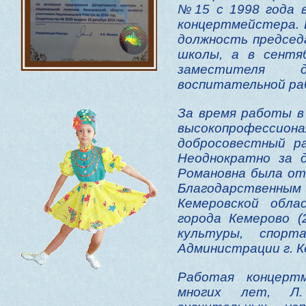
№15 с 1998 года 
концертмейстера. В
должность предсе
школы, а в сентя
заместителя 
воспитательной ра
За время работы 
высокопрофесс
добросовестный р
Неоднократно за 
Романовна была от
Благодарственн
Кемеровской обла
города Кемерово (2
культуры, спор
Администрации г. К
Работая концер
многих лет, Л.