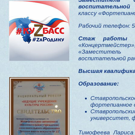
воспитательной
классу «Фортепиан
Рабочий телефон: 5
Стаж работы
-
«Концертмейсте
«Заместитель 
воспитательной ра
Высшая квалифика
Образование:
Ставропольс
фортепианное о
Ставрополь
университет, ф
Тимофеева Лариса