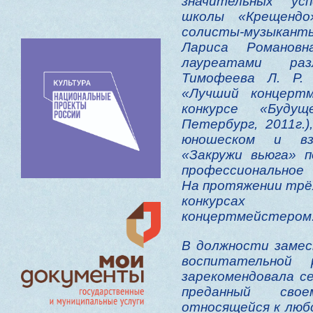
значительных ус
школы «Крещендо»
солисты-музыкан
Лариса Романов
лауреатами раз
Тимофеева Л. Р.
«Лучший концерт
конкурсе «Буду
Петербург, 2011г.
юношеском и взр
«Закружи вьюга» 
профессиональное 
На протяжении трёх
конкурсах с
концертмейстером
В должности замес
воспитательной
зарекомендовала се
преданный сво
относящейся к люб