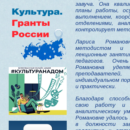
завуча. Она квал
планы работы, ос
выполнением, коо
отделениями, ана
контролирует мето
Лариса Романов
методистом и 
лекционные заняти
педагогов. Оче
Романовна удел
преподавателе
индивидуальном пор
и практически.
Благодаря способ
свою работу и 
аналитическому ум
Романовне удалось 
в должности за