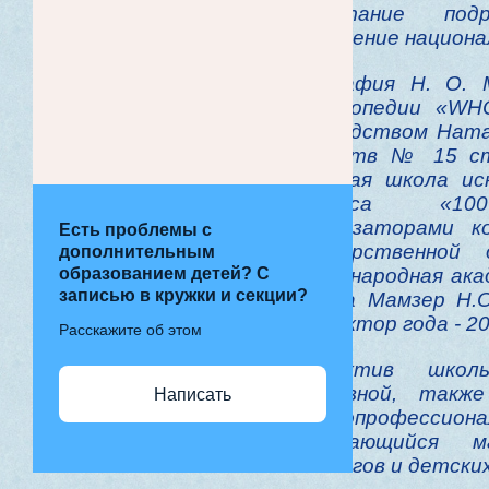
воспитание под
сохранение национа
Биография Н. О. 
энциклопедии «W
руководством Нат
искусств № 15 ст
«Лучшая школа ис
конкурса «100
организаторами 
Есть проблемы с
Государственной
дополнительным
образованием детей? С
Международная ака
записью в кружки и секции?
а сама Мамзер Н.
«Директор года - 20
Расскажите об этом
Коллектив школ
Олеговной, такж
Написать
высокопрофесс
отличающийся 
педагогов и детски