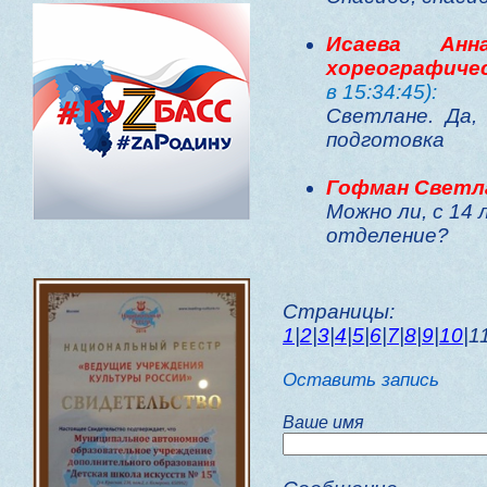
Исаева Анн
хореографиче
в 15:34:45):
Светлане. Да,
подготовка
Гофман Светл
Можно ли, с 14
отделение?
Страницы:
1
|
2
|
3
|
4
|
5
|
6
|
7
|
8
|
9
|
10
|1
Оставить запись
Ваше имя