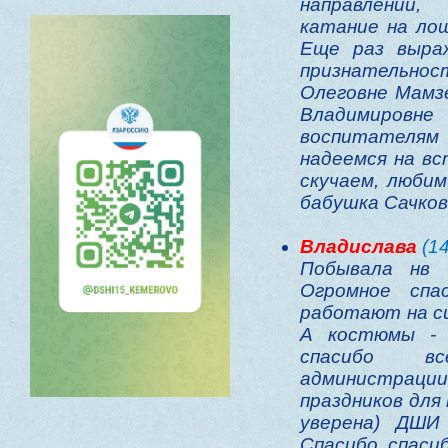
направлений,
катание на лош
Еще раз выра
признательнос
Олеговне Мамзе
Владимиро
воспитателям
надеемся на вс
скучаем, любим
бабушка Сачков
Владислава
(14
Побывала нв 
Огромное спа
работают на с
А костюмы - 
спасибо в
администраци
праздников для 
уверена) ДШ
Спасибо, спасибо