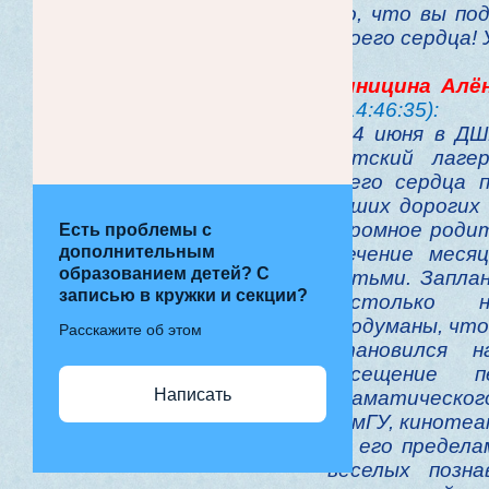
то, что вы по
своего сердца! 
Синицина Алё
в 14:46:35):
C 4 июня в Д
детский лаге
всего сердца 
наших дорогих
огромное родит
Есть проблемы с
дополнительным
течение меся
образованием детей? С
детьми. Запла
записью в кружки и секции?
настолько 
продуманы, что
Расскажите об этом
становился н
посещение п
Написать
драматического
КемГУ, кинотеа
за его предела
веселых позна