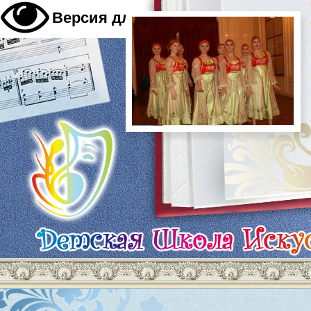
A
Версия для слабовидящих
A
A