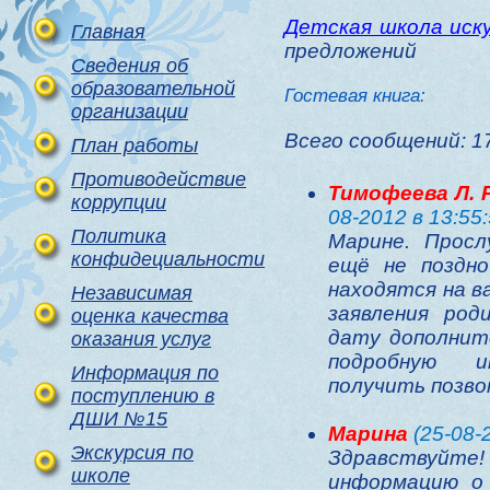
Детская школа ис
Главная
предложений
Сведения об
образовательной
Гостевая книга:
организации
Всего сообщений: 1
План работы
Противодействие
Тимофеева Л. Р
коррупции
08-2012 в 13:55:
Политика
Марине. Просл
конфидециальности
ещё не поздно
находятся на в
Независимая
заявления ро
оценка качества
дату дополнит
оказания услуг
подробную 
Информация по
получить позво
поступлению в
ДШИ №15
Марина
(25-08-2
Экскурсия по
Здравствуй
школе
информацию о