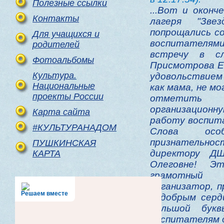
Полезные ссылки
...Вот и окон
Контакты
лагеря "Зве
попрощались с
Для учащихся и
воспитателями
родителей
встречу в сл
Фотоальбомы
Присмотрова Е
Культура.
удовольствием
Национальные
как мама, не м
проекты России
отметить в
организацио
Карта сайта
работу воспит
#КУЛЬТУРАНАДОМ
Слова осо
признательно
ПУШКИНСКАЯ
директору 
КАРТА
Олеговне! Эт
грамотный р
организатор, 
Решаем вместе
и добрым серд
большой букв
воспитателям д