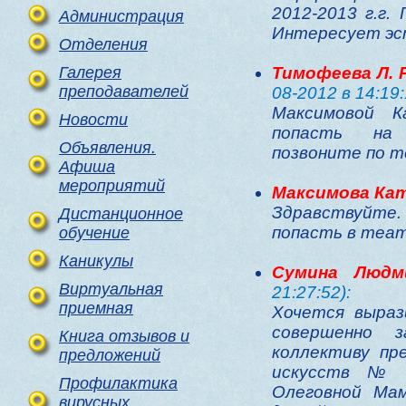
2012-2013 г.г.
Администрация
Интересует эс
Отделения
Галерея
Тимофеева Л. Р
преподавателей
08-2012 в 14:19:
Максимовой 
Новости
попасть на 
Объявления.
позвоните по т
Афиша
мероприятий
Максимова Ка
Здравствуйте.
Дистанционное
попасть в теа
обучение
Каникулы
Cумина Людм
Виртуальная
21:27:52):
приемная
Хочется выраз
совершенно з
Книга отзывов и
коллективу пр
предложений
искусств № 
Профилактика
Олеговной Ма
вирусных