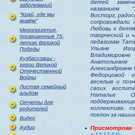
детей замеч
заболеваний
названием "Л
"Край, где мы
Восторг, радос
живём"
сопровождали 
Любовь к детя
Мероприятия,
творческий и ч
посвященные 75-
педагогам Тат
летию Великой
Ульяне Иго
Победы
Владимиров
Кузбассовцы -
Анатольевне
герои Великой
Александровне
Отечественной
Федорцовой о
Войны
веселые и поз
Листая семейный
своих воспит
альбом
Наталье О
поддерживающ
Отчеты для
коллективе. с
родителей
поклон за наших
Видео
Аудио
Присмотрова 
в 12:17:54):