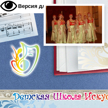
A
Версия для слабовидящих
A
A