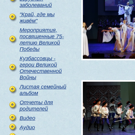
заболеваний
"Край, где мы
живём"
Мероприятия,
посвященные 75-
летию Великой
Победы
Кузбассовцы -
герои Великой
Отечественной
Войны
Листая семейный
альбом
Отчеты для
родителей
Видео
Аудио