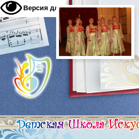
A
Версия для слабовидящих
A
A