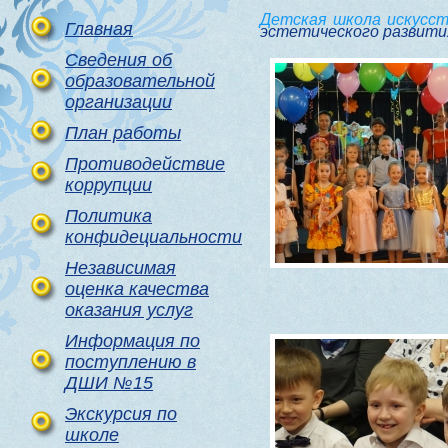
Детская школа искусс
Главная
эстетического развития
Сведения об
образовательной
организации
План работы
Противодействие
коррупции
Политика
конфидециальности
Независимая
оценка качества
оказания услуг
Информация по
поступлению в
ДШИ №15
Экскурсия по
школе