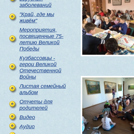
заболеваний
"Край, где мы
живём"
Мероприятия,
посвященные 75-
летию Великой
Победы
Кузбассовцы -
герои Великой
Отечественной
Войны
Листая семейный
альбом
Отчеты для
родителей
Видео
Аудио