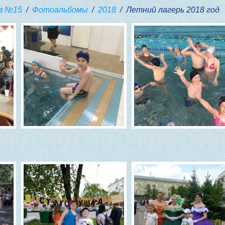
в №15
/
Фотоальбомы
/
2018
/ Летний лагерь 2018 год