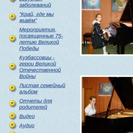
заболеваний
"Край, где мы
живём"
Мероприятия,
посвященные 75-
летию Великой
Победы
Кузбассовцы -
герои Великой
Отечественной
Войны
Листая семейный
альбом
Отчеты для
родителей
Видео
Аудио