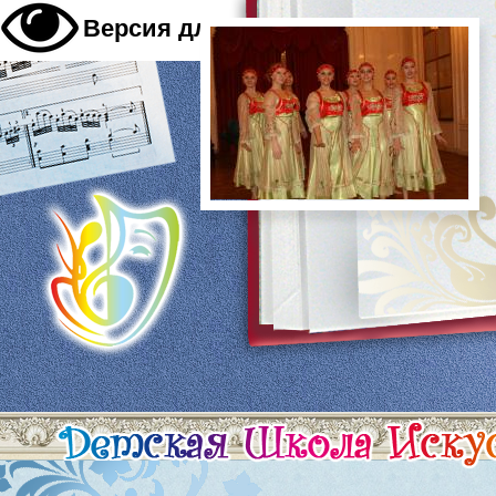
A
Версия для слабовидящих
A
A